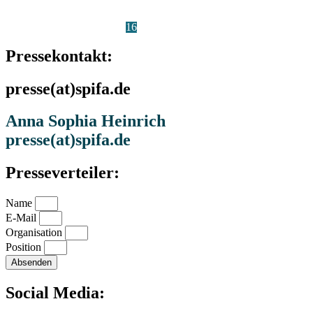
1
2
3
4
5
6
7
8
9
10
11
12
13
14
15
16
17
18
19
20
21
22
23
24
25
26
27
28
29
30
31
Pressekontakt:
presse(at)spifa.de
Anna Sophia Heinrich
presse(at)spifa.de
Presseverteiler:
Name
E-Mail
Organisation
Position
Absenden
Social Media: